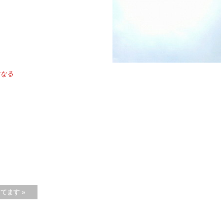
になる
してます
»