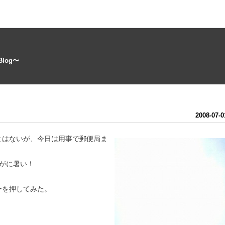
log〜
2008
-
07
-
0
とはないが、今日は用事で郵便局ま
がに暑い！
ーを押してみた。