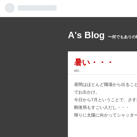
A's Blog
〜何でもありのB
暑い・・・
etc.
昼間はほとんど職場から出るこ
でお出かけ。
今日から7月ということで、さす
郵便局もすごい人だし・・・
帰りに太陽に向かってシャッタ