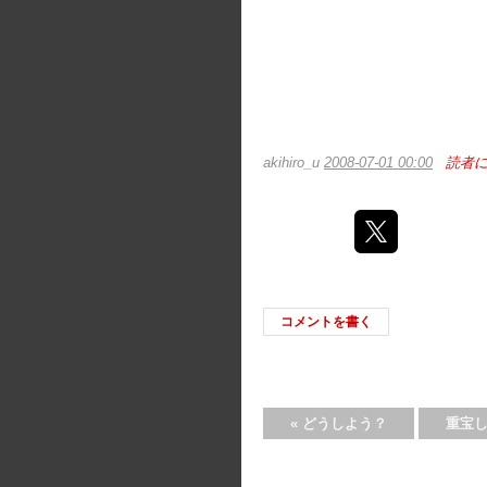
akihiro_u
2008-07-01 00:00
読者
コメントを書く
«
どうしよう？
重宝